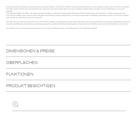
Eine Feuerschale mit Grillring, wie Sie sie noch nie gesehen haben. «PETASUS ORBIS» ist ein aussergewöhnliches, ringförmiges Objekt, das die Urkraft des Feuers
neu interpretiert. Erleben Sie das faszinierende Lichtspiel, wenn der Feuerschein durch die unzähligen Stahlscheiben strahlt und das Stahldesign zum Leben
erwacht.
«PETASUS ORBIS» ist Stahl- und Feuerkunst gleichzeitig und damit ein einzigartiger Blickfang in Ihrer Gartenlounge oder auf Ihrer Terrasse. Ausserdem hat
«PETASUS ORBIS» eine massive Stahl-Grillplatte, die nahtlos ins Design integriert ist und eine optimale Wärmeverteilung garantiert. So wird «PETASUS ORBIS»
auch als Grill den höchsten Ansprüchen gerecht.
Wie alle Premium-Grillringe von LAFÖ® wird «PETASUS ORBIS» in Langenthal von Hand gefertigt. Dafür werden ausschliesslich hochwertige Materialien verwendet.
Die optional erhältliche schwenkbare Abdeckung sorgt für zusätzliche Wetterbeständigkeit und lässt sich beim Grillieren als praktischer Beistelltisch verwenden.
Der Grillring ist in verschiedenen Durchmessern und in den Oberflächen Rost Look, Mattschwarz oder Anthrazit erhältlich.
DIMENSIONEN & PREISE
OBERFLÄCHEN
FUNKTIONEN
PRODUKT BESICHTIGEN